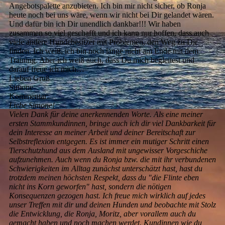
Angebotspalette anzubieten. Ich bin mir nicht sicher, ob Ronja
heute noch bei uns wäre, wenn wir nicht bei Dir gelandet wären.
Und dafür bin ich Dir unendlich dankbar!!! Wir haben
zusammen so viel geschafft und ich kann nur hoffen, dass auch
viele andere Hundebesitzer mit Problemen, den Weg zu Dir
finden. Ich weiß, ich bin noch lange nicht am Ende mit dem
Training. Aber ich weiß auch, dass Du mich begleitest und
darauf freue ich mich…
Lieben Gruß
Simone
Kommentar:
Liebe Simone!
Vielen Dank für deine anerkennenden Worte. Als eine meiner
ersten Stammkundinnen, bringe auch ich dir viel Dankbarkeit für
dein Interesse an meiner Arbeit und deiner Bereitschaft zur
Selbstreflexion entgegen. Es ist immer ein mutiger Schritt einen
Tierschutzhund aus dem Ausland mit ungewisser Vorgeschiche
aufzunehmen. Auch wenn du Ronja bzw. die mit ihr verbundenen
Schwierigkeiten im Alltag zunächst unterschätzt hast, hast du
trotzdem meinen höchsten Respekt, dass du "die Flinte eben
nicht ins Korn geworfen" hast, sondern die nötigen
Konsequenzen gezogen hast. Ich freue mich wirklich auf jedes
unser Treffen mit dir und deinen Hunden und beobachte mit Stolz
die Entwicklung, die Ronja, Moritz, aber vorallem auch du
gemacht haben und noch machen werdet. Kundinnen wie du,