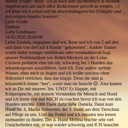
bunten Truppe "muss" ich ja auch sehr facettenreich in meinem
Angebot sein um auch allen Bedürnissen gerecht zu werden. ;-)
Ich freue mich schon auf ein abwechslungsreiches Frühjahr und
den entsprechenden Sommer!
Liebe Grüße
Daniela
Gaby Großmann
14.02.2020
20:06:00
Liebe Daniela, ungeplant sind wir, Rene und ich von 2 auf drei
und dann von drei auf 4 Hunde "gekommen". Andere Trainer
waren leider weniger einfühlsam oder verständnisvoll bzgl.
unserer Problematiken wie Bellen/Meckern an der Leine.
Clickern probierte eine mit mir, schwierig bei 3 Hunden das
sekundengenau auszuführen, fand ich. Eine andere spritzte
Wasser, ohne mich zu fragen und ich wollte sowieso ohne
Hilfsmittel erreichen, dass das klappt. Denn die sind ja
bekanntlich immer "leer", wenn man sie braucht 😉. Also kamen
wir zu Dir mit unseren 3en. UND? Es klappte, mit
Körpersprache, mit deinem Verständnis für Mensch und Hund
und ich lernte erst mal MICH zu coachen bevor ich was von den
Hunden möchte. 1000 Dank dafür liebe Daniela. Dann kam
Hund Nr. 4, Marlas Schwester, der 3. Hund aus dem Tierschutz
auf Pflege zu uns. Und das Rudel und ich mussten neu lernen
zueinander zu finden. Der 4. Hund Melissa brachte sehr viel
Unsicherheiten mit, es war wieder schwierig und ICH brauchte