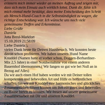
erinnern mich immer wieder an meinen Auftrag und zeigen mir,
dass sich mein Einsatz auch wirklich lohnt. Dank dir, fühle ich
mich einmal mehr bestätigt, dass meine Entscheidung den Schritt
als Mensch-Hund-Coach in die Selbstständigkeit zu wagen, die
richtige Entscheidung war. Ich wünsche uns noch viele
gemeinsame Treffen und Erkenntnisse.
Liebe Grüße
Daniela
Jutta Breul-Markfort
15.10.2019
21:58:09
Liebe Daniela:),
vielen Dank heute für Deinen Hausbesuch. Wir konnten heute
davon schon profitieren. Wir haben unseren Hund Name
Knuddel (Namen hatte er vorher schon, Doggen-Berhardiner-
Mix 2,5 Jahre) in einer Notübernahme von einem anderen
Bauernhof übernommen.( Wir fangen so gut wie bei Null an in
Bezug auf Alles)
Da wir auch einen Hof haben werden wir mit Deiner tollen
kompetenten und liebevollen Art und Hilfe es hoffentlichen
schaffen das wir mit Knuddel eine harmonisches und glückliches
Zusammenleben führen können um ihm ein gutes und liebevolles
zu Hause bieten zu können. Wir freuen auf unsere gemeinsame
Zusammenarbeit mit Dir und unserem Knuddel.
Lieben Dank