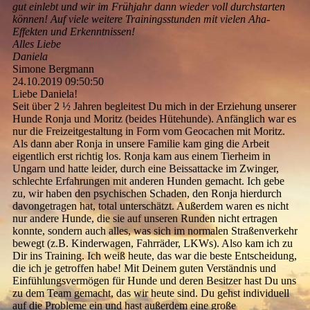
gut einlebt und wir im Frühjahr dann wieder voll durchstarten
können! Auf viele weitere Trainingsstunden mit vielen Aha-
Effekten und Erkenntnissen!
Alles Liebe
Daniela
Simone Bergmann
24.10.2019
09:50:50
Liebe Daniela!
Seit über 2 ½ Jahren begleitest Du mich in der Erziehung unserer
Hunde Ronja und Moritz (beides Hütehunde). Anfänglich war es
nur die Freizeitgestaltung in Form vom Geocachen mit Moritz.
Als dann aber Ronja in unsere Familie kam ging die Arbeit
eigentlich erst richtig los. Ronja kam aus einem Tierheim in
Ungarn und hatte leider, durch eine Beissattacke im Zwinger,
schlechte Erfahrungen mit anderen Hunden gemacht. Ich gebe
zu, wir haben den psychischen Schaden, den Ronja hierdurch
davongetragen hat, total unterschätzt. Außerdem waren es nicht
nur andere Hunde, die sie auf unseren Runden nicht ertragen
konnte, sondern auch alles, was sich im normalen Straßenverkehr
bewegt (z.B. Kinderwagen, Fahrräder, LKWs). Also kam ich zu
Dir ins Training. Ich weiß heute, das war die beste Entscheidung,
die ich je getroffen habe! Mit Deinem guten Verständnis und
Einfühlungsvermögen für Hunde und deren Besitzer hast Du uns
zu dem Team gemacht, das wir heute sind. Du gehst individuell
auf die Probleme ein und hast außerdem eine große