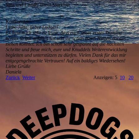
Jutta und Ludger Breul-Markfort
Kommentar:
Liebe Jutta, lieber Ludger!
Es freut mich sehr zu lesen, dass euch unser erstes Training
bereits so gut gefallen hat und ihr schon euren Nutzen daraus
ziehen konntet. Ich bin schon sehr gespannt auf die nächsten
Schritte und freue mich, eure und Knuddels Weiterentwicklung
begleiten und unterstützen zu dürfen. Vielen Dank für das mir
entgegengebrachte Vertrauen! Auf ein baldiges Wiedersehen!
Liebe Grüße
Daniela
Zurück
Weiter
Anzeigen: 5
10
20