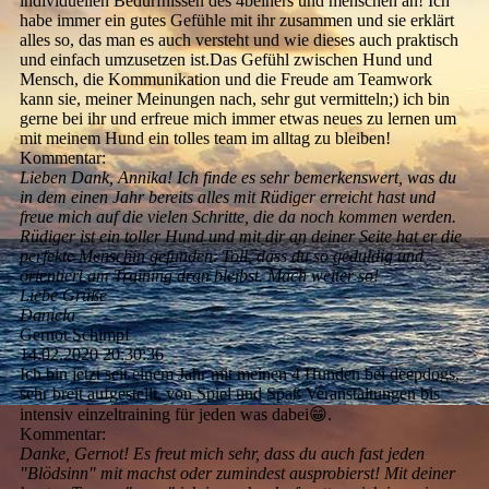
individuellen Bedürfnissen des 4beiners und menschen an! Ich
habe immer ein gutes Gefühle mit ihr zusammen und sie erklärt
alles so, das man es auch versteht und wie dieses auch praktisch
und einfach umzusetzen ist.Das Gefühl zwischen Hund und
Mensch, die Kommunikation und die Freude am Teamwork
kann sie, meiner Meinungen nach, sehr gut vermitteln;) ich bin
gerne bei ihr und erfreue mich immer etwas neues zu lernen um
mit meinem Hund ein tolles team im alltag zu bleiben!
Kommentar:
Lieben Dank, Annika! Ich finde es sehr bemerkenswert, was du
in dem einen Jahr bereits alles mit Rüdiger erreicht hast und
freue mich auf die vielen Schritte, die da noch kommen werden.
Rüdiger ist ein toller Hund und mit dir an deiner Seite hat er die
perfekte Menschin gefunden. Toll, dass du so geduldig und
orientiert am Training dran bleibst. Mach weiter so!
Liebe Grüße
Daniela
Gernot Schimpf
14.02.2020
20:30:36
Ich bin jetzt seit einem Jahr mit meinen 4 Hunden bei deepdogs,
sehr breit aufgestellt, von Spiel und Spaß Veranstaltungen bis
intensiv einzeltraining für jeden was dabei😁.
Kommentar:
Danke, Gernot! Es freut mich sehr, dass du auch fast jeden
"Blödsinn" mit machst oder zumindest ausprobierst! Mit deiner