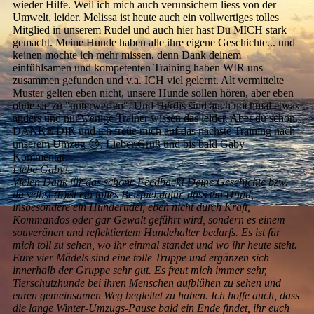
wieder Hilfe. Weil ich mich auch verunsichern liess von der
Umwelt, leider. Melissa ist heute auch ein vollwertiges tolles
Mitglied in unserem Rudel und auch hier hast Du MICH stark
gemacht. Meine Hunde haben alle ihre eigene Geschichte... und
keinen möchte ich mehr missen, denn Dank deinem
einfühlsamen und kompetenten Training haben WIR uns
zusammen gefunden und v.a. ICH viel gelernt. Alt vermittelte
Muster gelten eben nicht, unsere Hunde sollen hören, aber eben
ohne sie zu "unterwerfen".­ Und Herdis sind auch nochmal etwas
anders und nur wenige Trainer wissen das leider. Aber du schon.
DANKE DIR und ich freue mich auf das nächste Training nach
unserem Umzug 😍. Lieber Gruß und bis bald Gaby
Kommentar:
Liebe Gaby!
Vielen Dank für das schöne Feedback! Deine Geschichte bzw.
du selbst (b)ist ein tolles Beispiel dafür, dass ein Hund,
insbesondere ein Hunderudel, eben nicht durch Kraft,
Kommandos oder gar Gewalt geführt wird, sondern es einem
souveränen und reflektiertem Hundehalter bedarfs. Es ist für
mich toll zu sehen, wo ihr einmal standet und wo ihr heute steht.
Eure vier Mädels sind eine tolle Truppe und ergänzen sich
innerhalb der Gruppe sehr gut. Es freut mich immer sehr,
Tierschutzhunde bei ihren Menschen aufblühen zu sehen und
euren gemeinsamen Weg begleitet zu haben. Ich hoffe auch, dass
die lange Winter-Umzugs-Pause bald ein Ende findet, ihr euch