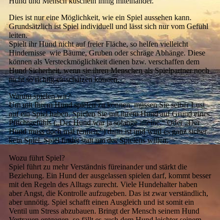
Hund und Mensch kuscheln innig miteinander.
Dies ist nur eine Möglichkeit, wie ein Spiel aussehen kann.
Grundsätzlich ist Spiel individuell und lässt sich nur vom Gefühl
leiten.
Spielt ihr Hund nicht auf freier Fläche, so helfen vielleicht
Hindernisse wie Bäume, Gruben oder schräge Abhänge. Diese
können als Versteckmöglichkeit dienen bzw. verschaffen dem
Hund Sicherheit, wenn sie ihren Menschen als Spielpartner noch
nicht so richtig einschätzen können.
Warum spielen wir?
Um mit Ihrem Hund spielen zu können, müssen Sie selber Lust
auf ein Spiel haben. Spielen Sie mit ihrem Hund auf Grund eines
Pflichtgefühls („Der Hund war ja solange alleine.“ Oder „Der
Hund muss doch mal rennen.“) dann ist und wird es ganz sicher
kein Spiel. Spiel findet statt um des Spielens willen.
Wozu führt Spiel?
Spiel führt zu mehr Verständnis füreinander und stärkt die
Beziehung. Ein Hund der ausgelassen spielen darf, kommt besser
mit den Regeln des Alltags zurecht. Viele Hundehalter haben
aber Angst, die Kontrolle aufzugeben. Das ist zwar verständlich,
aber unnötig. Spiel schafft einen Ausgleich und ist somit ein
Ventil um Stress abzubauen. Bringt der Mensch seinem Hund
Vertrauen entgegen, so fällt es auch dem Hund leichter seinem