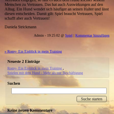
Menschen zu Vertrauen. Das hat auch Auswirkungen auf den
Alltag. Ein Hund wendet sich häufiger an seinen Halter und lässt
diesen entscheiden. Damit gilt: Spiel braucht Vertrauen, Spiel
schafft aber auch Vertrauen!
Daniela Strickmann
Admin - 19:25:02 @
Spiel
|
Kommentar hinzufügen
« Romy- Ein Einblick in mein Training
Neueste 2 Einträge
Romy- Ein Einblick in mein Training
Spielen mit dem Hund - Mehr als nur Beschäftigung
Suchen
Keine neuen Kommentare