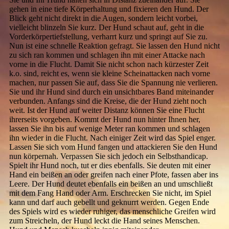
gehen in eine tiefe Körperhaltung und fixieren den Hund. Der
Blick geht nicht direkt in die Augen, sondern leicht vorbei,
vielleicht blinzeln Sie kurz. Der Hund schaut auf, geht in die
Vorderkörpertiefstellung, verharrt kurz und springt auf Sie zu.
Nun ist eine schnelle Reaktion gefragt. Sie lassen den Hund nicht
zu sich ran kommen und schlagen ihn mit einer Attacke nach
vorne in die Flucht. Damit Sie nicht schon nach kürzester Zeit
k.o. sind, reicht es, wenn sie kleine Scheinattacken nach vorne
machen, nur passen Sie auf, dass Sie die Spannung nie verlieren.
Sie und ihr Hund sind durch ein unsichtbares Band miteinander
verbunden. Anfangs sind die Kreise, die der Hund zieht noch
weit. Ist der Hund auf weiter Distanz können Sie eine Flucht
ihrerseits vorgeben. Kommt der Hund nun hinter Ihnen her,
lassen Sie ihn bis auf wenige Meter ran kommen und schlagen
ihn wieder in die Flucht. Nach einiger Zeit wird das Spiel enger.
Lassen Sie sich vom Hund fangen und attackieren Sie den Hund
nun körpernah. Verpassen Sie sich jedoch ein Selbsthandicap.
Spielt ihr Hund noch, tut er dies ebenfalls. Sie deuten mit einer
Hand ein beißen an oder greifen nach einer Pfote, fassen aber ins
Leere. Der Hund deutet ebenfalls ein beißen an und umschließt
mit dem Fang Hand oder Arm. Erschrecken Sie nicht, im Spiel
kann und darf auch gebellt und geknurrt werden. Gegen Ende
des Spiels wird es wieder ruhiger, das menschliche Greifen wird
zum Streicheln, der Hund leckt die Hand seines Menschen.