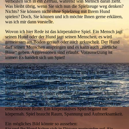
verbeißen sich in ein Zerrtau, während sein Mensch daran zieht.
Was bleibt übrig, wenn Sie sich nun die Spielzeuge weg denken?
Nichts? Sie können nicht ohne Spielzeug mit Ihrem Hund
spielen? Doch, Sie können und ich möchte Ihnen gerne erklären,
was ich mir dann vorstelle.
Wovon ich hier Rede ist das körperaktive Spiel. Ein Mensch jagt
seinen Hund oder der Hund jagt seinen Menschen, es wird
gemeinsam am Boden gerauft oder auch gekuschelt. Der Hund
darf seinen Menschen anspringen und es kann auch „zärtliche
Bisse“ geben. Aggressionen sind erlaubt. Voraussetzung ist
immer: Es handelt sich um Spiel!
Wie erkenne ich Spiel?
Das Ganze hat viel von Übertreibung. Es gibt irre Blicke, der
Hund zieht übertrieben große Kreise oder geht in die
Vorderkörpertiefstellung und bellt vielleicht. Wichtig ist die
immer wiederkehrende Ruhe und Spannung. Schon zur
Eröffnung des Spiels findet eine erste Absprache statt. Mensch
und Hund schauen sich an und ihre Blicke sagen etwas wie:
„Hast du Lust auf ein Spielchen?“ Dabei spielt der Abstand eine
entscheidende Rolle. Ein körperaktives Spiel beginnt nie
körpernah. Spiel braucht Raum, Spannung und Aufmerksamkeit.
Ein mögliches Bild könnte so aussehen:
Sie und Ihr Hund halten sich in Distanz zueinander auf. Sie