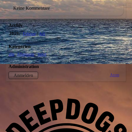
Keine Kommentare
Archiv
2019:
|
Februar
Juli
Kategorien
alle
Allgemein
Spiel
Administration
Atom
Anmelden